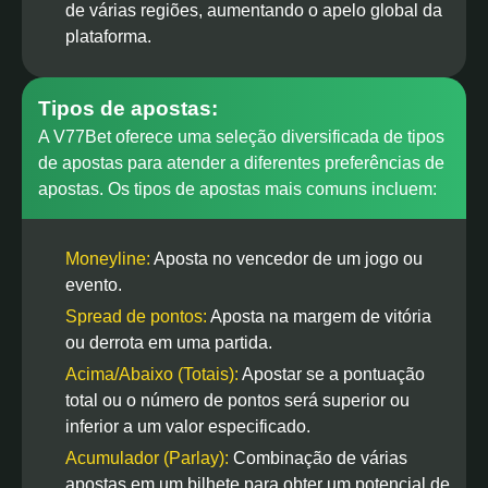
de várias regiões, aumentando o apelo global da
plataforma.
Tipos de apostas:
A V77Bet oferece uma seleção diversificada de tipos
de apostas para atender a diferentes preferências de
apostas. Os tipos de apostas mais comuns incluem:
Moneyline:
Aposta no vencedor de um jogo ou
evento.
Spread de pontos:
Aposta na margem de vitória
ou derrota em uma partida.
Acima/Abaixo (Totais):
Apostar se a pontuação
total ou o número de pontos será superior ou
inferior a um valor especificado.
Acumulador (Parlay):
Combinação de várias
apostas em um bilhete para obter um potencial de