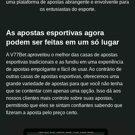
uma plataforma de apostas abrangente e envolvente para
os entusiastas do esporte.
As apostas esportivas agora
podem ser feitas em um só lugar
A V77Bet aproveitou o melhor das casas de apostas
esportivas tradicionais e as fundiu em uma experiência
de apostas empolgante e fácil de usar. Ao contrário de
outras casas de apostas esportivas, oferecemos uma
grande variedade de apostas para que você não tenha
que se contentar com apenas uma opção. Isso dá aos
nossos clientes mais controle sobre suas apostas,
permitindo que eles se sintam confiantes sabendo que
fizeram a aposta pelo preço certo.