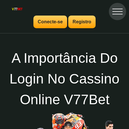
Conecte-se
Registro
A Importância Do
Login No Cassino
Online V77Bet