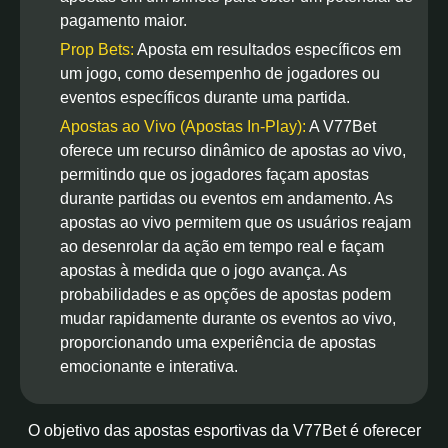
pagamento maior.
Prop Bets:
Aposta em resultados específicos em
um jogo, como desempenho de jogadores ou
eventos específicos durante uma partida.
Apostas ao Vivo (Apostas In-Play):
A V77Bet
oferece um recurso dinâmico de apostas ao vivo,
permitindo que os jogadores façam apostas
durante partidas ou eventos em andamento. As
apostas ao vivo permitem que os usuários reajam
ao desenrolar da ação em tempo real e façam
apostas à medida que o jogo avança. As
probabilidades e as opções de apostas podem
mudar rapidamente durante os eventos ao vivo,
proporcionando uma experiência de apostas
emocionante e interativa.
O objetivo das apostas esportivas da V77Bet é oferecer