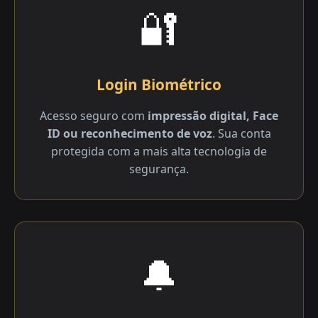
🔐
Login Biométrico
Acesso seguro com
impressão digital, Face
ID ou reconhecimento de voz
. Sua conta
protegida com a mais alta tecnologia de
segurança.
🔔