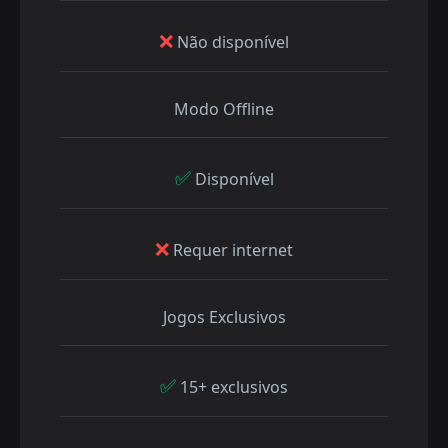
❌
Não disponível
Modo Offline
✅
Disponível
❌
Requer internet
Jogos Exclusivos
✅
15+ exclusivos