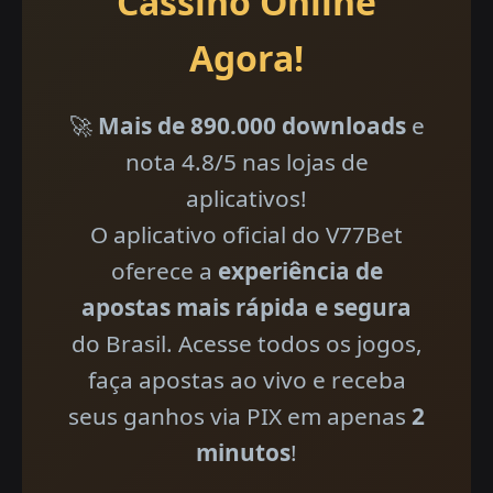
Cassino Online
Agora!
🚀
Mais de 890.000 downloads
e
nota 4.8/5 nas lojas de
aplicativos!
O aplicativo oficial do V77Bet
oferece a
experiência de
apostas mais rápida e segura
do Brasil. Acesse todos os jogos,
faça apostas ao vivo e receba
seus ganhos via PIX em apenas
2
minutos
!