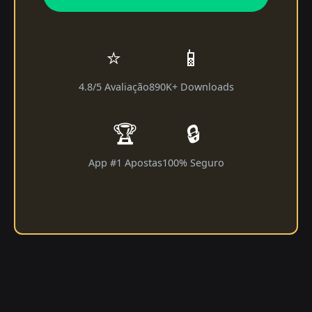
⭐
📱
4.8/5 Avaliação
890K+ Downloads
🏆
🔒
App #1 Apostas
100% Seguro