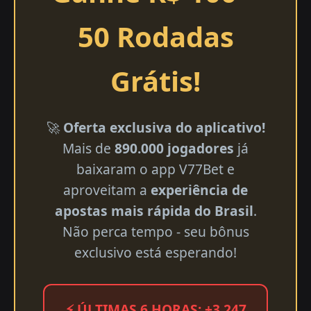
50 Rodadas
Grátis!
🚀
Oferta exclusiva do aplicativo!
Mais de
890.000 jogadores
já
baixaram o app V77Bet e
aproveitam a
experiência de
apostas mais rápida do Brasil
.
Não perca tempo - seu bônus
exclusivo está esperando!
⚡ ÚLTIMAS 6 HORAS: +3.247