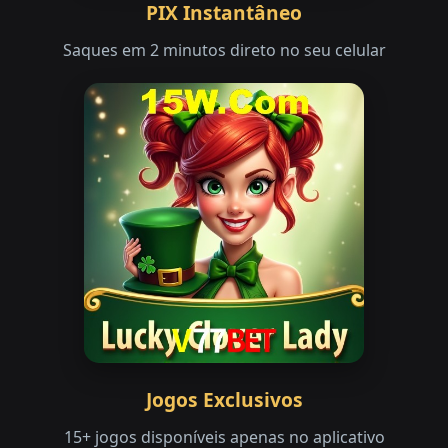
PIX Instantâneo
Saques em 2 minutos direto no seu celular
Jogos Exclusivos
15+ jogos disponíveis apenas no aplicativo