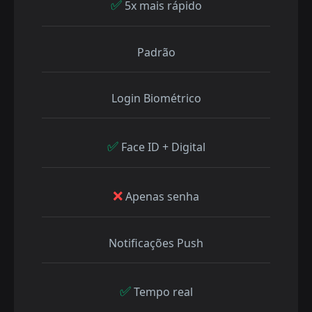
✅
5x mais rápido
Padrão
Login Biométrico
✅
Face ID + Digital
❌
Apenas senha
Notificações Push
✅
Tempo real