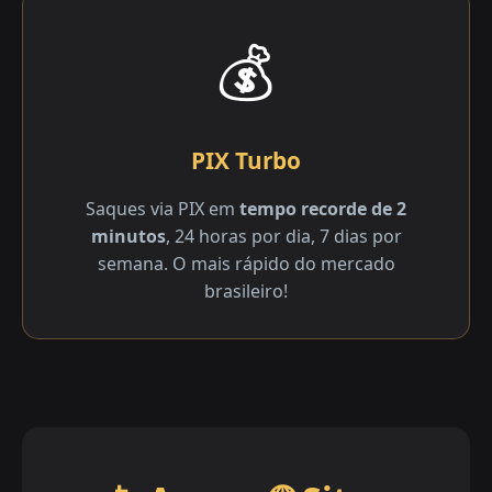
💰
PIX Turbo
Saques via PIX em
tempo recorde de 2
minutos
, 24 horas por dia, 7 dias por
semana. O mais rápido do mercado
brasileiro!